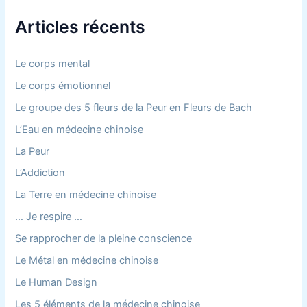
e
r
Articles récents
c
h
e
Le corps mental
r
Le corps émotionnel
:
Le groupe des 5 fleurs de la Peur en Fleurs de Bach
L’Eau en médecine chinoise
La Peur
L’Addiction
La Terre en médecine chinoise
… Je respire …
Se rapprocher de la pleine conscience
Le Métal en médecine chinoise
Le Human Design
Les 5 éléments de la médecine chinoise