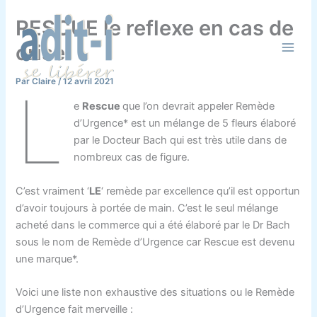
C
Aller
a
RESCUE le reflexe en cas de
au
t
contenu
crise
é
g
o
Par
Claire
/
12 avril 2021
L
r
i
e
Rescue
que l’on devrait appeler Remède
e
d’Urgence* est un mélange de 5 fleurs élaboré
s
par le Docteur Bach qui est très utile dans de
nombreux cas de figure.
C’est vraiment ‘
LE
‘ remède par excellence qu’il est opportun
d’avoir toujours à portée de main. C’est le seul mélange
acheté dans le commerce qui a été élaboré par le Dr Bach
sous le nom de Remède d’Urgence car Rescue est devenu
une marque*.
Voici une liste non exhaustive des situations ou le Remède
d’Urgence fait merveille :