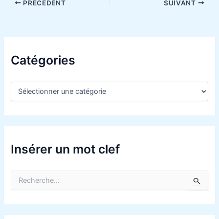
PRÉCÉDENT
SUIVANT
Catégories
Insérer un mot clef
R
e
c
h